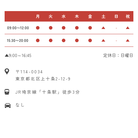
月
火
水
木
金
土
日
祝
●
●
●
●
●
▲
-
▲
09:00〜12:00
●
●
●
●
●
▲
-
▲
15:30〜20:00
▲9:00～16:45
定休日：日曜日
〒114-0034
東京都北区上十条2-12-9
JR埼京線「十条駅」徒歩3分
なし