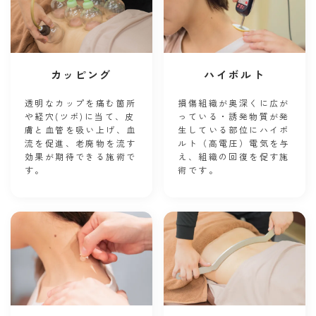
カッピング
ハイボルト
透明なカップを痛む箇所
損傷組織が奥深くに広が
や経穴(ツボ)に当て、皮
っている・誘発物質が発
膚と血管を吸い上げ、血
生している部位にハイボ
流を促進、老廃物を流す
ルト（高電圧）電気を与
効果が期待できる施術で
え、組織の回復を促す施
す。
術です。