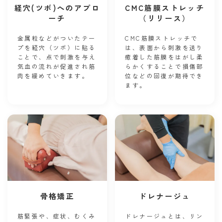
経穴(ツボ)へのアプロ
CMC筋膜ストレッチ
ーチ
（リリース）
金属粒などがついたテー
CMC筋膜ストレッチで
プを経穴（ ツボ）に貼る
は、表面から刺激を送り
ことで、点で刺激を与え
癒着した筋膜をはがし柔
気血の流れが促進され筋
らかくすることで損傷部
肉を緩めていきます。
位などの回復が期待でき
ます。
骨格矯正
ドレナージュ
筋緊張や、症状、むくみ
ドレナージュとは、リン