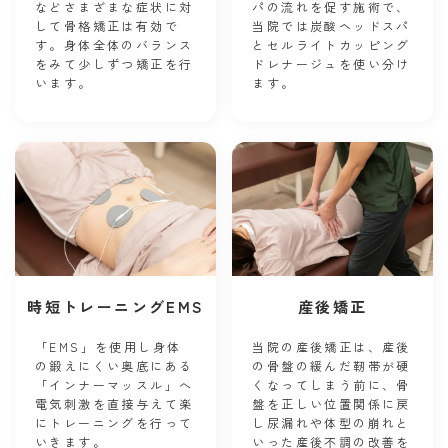
などさまざまな症状に対
パの流れを促す施術で、
して骨格矯正は有効で
当院では炭酸ヘッドスパ
す。身体全体のバランス
とセルライトカッピング
をみて少しずつ矯正を行
ドレナージュを使い分け
います。
ます。
時短トレーニングEMS
産後矯正
「EMS」を使用し身体
当院の産後矯正は、産後
の鍛えにくい奥底にある
の骨盤の緩んだ靭帯が硬
「インナーマッスル」へ
くなってしまう前に、骨
電気刺激を直接与えて楽
盤を正しい位置関係に戻
にトレーニングを行って
し尿漏れや体型の崩れと
いきます。
いった産後不調の改善を