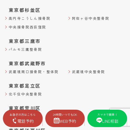
東京都杉並区
高円寺こうしん接骨院
阿佐ヶ谷中央整骨院
中央接骨院西荻窪院
東京都三鷹市
パルモ三鷹整骨院
東京都武蔵野市
武蔵境南口接骨院・整体院
武蔵境中央整骨院
東京都足立区
北千住中央整骨院
東京都荒川区
お急ぎの方はこちら
24時間いつでもOK
スマホで簡単！
町屋中央整骨院
電話予約
WEB予約
LINE相談