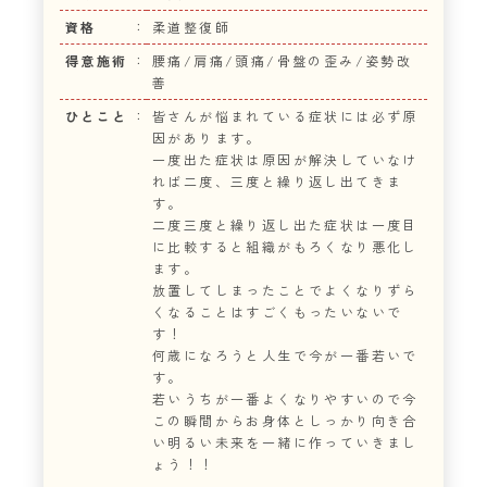
資格
柔道整復師
得意施術
腰痛/肩痛/頭痛/骨盤の歪み/姿勢改
善
ひとこと
皆さんが悩まれている症状には必ず原
因があります。
一度出た症状は原因が解決していなけ
れば二度、三度と繰り返し出てきま
す。
二度三度と繰り返し出た症状は一度目
に比較すると組織がもろくなり悪化し
ます。
放置してしまったことでよくなりずら
くなることはすごくもったいないで
す！
何歳になろうと人生で今が一番若いで
す。
若いうちが一番よくなりやすいので今
この瞬間からお身体としっかり向き合
い明るい未来を一緒に作っていきまし
ょう！！