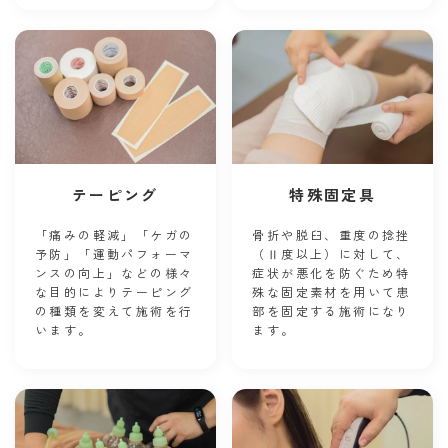
テーピング
特殊固定具
「痛みの軽減」「ケガの
骨折や脱臼、重度の捻挫
予防」「運動パフォーマ
（Ⅱ度以上）に対して、
ンスの向上」などの様々
症状が悪化を防ぐため特
な目的によりテーピング
殊な固定素材を用いて患
の種類を変えて施術を行
部を固定する施術になり
います。
ます。