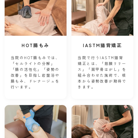
HOT腸もみ
IASTM猫背矯正
当院のHOT腸もみでは、
当院で行うIASTM猫背
「セルライトの分解」
矯正とは、「筋膜リリー
「腸の活性化」「姿勢の
ス」「肩甲骨はがし」を
改善」を目指し岩盤浴や
組み合わせた施術で、根
腸もみ、ドレナージュを
本から姿勢改善が期待で
行います。
きます。