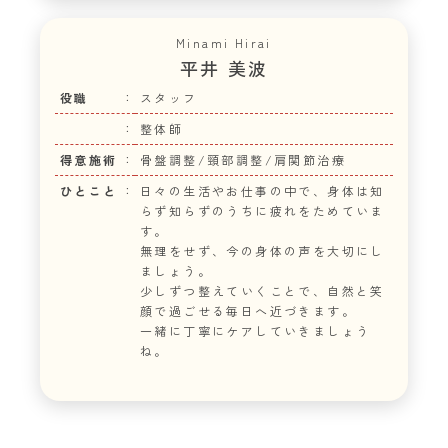
Minami Hirai
平井 美波
役職
スタッフ
整体師
得意施術
骨盤調整/頸部調整/肩関節治療
ひとこと
日々の生活やお仕事の中で、身体は知
らず知らずのうちに疲れをためていま
す。
無理をせず、今の身体の声を大切にし
ましょう。
少しずつ整えていくことで、自然と笑
顔で過ごせる毎日へ近づきます。
一緒に丁寧にケアしていきましょう
ね。