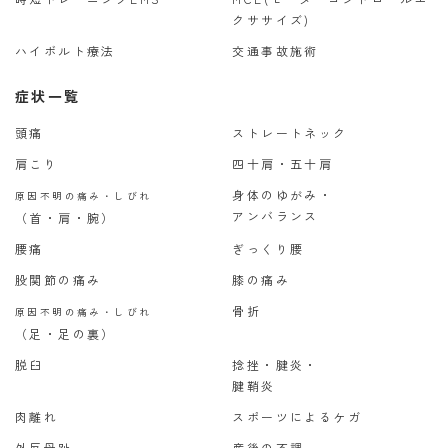
クササイズ)
ハイボルト療法
交通事故施術
症状一覧
頭痛
ストレートネック
肩こり
四十肩・五十肩
身体のゆがみ・
原因不明の痛み・しびれ
アンバランス
（首・肩・腕）
腰痛
ぎっくり腰
股関節の痛み
膝の痛み
骨折
原因不明の痛み・しびれ
（足・足の裏）
脱臼
捻挫・腱炎・
腱鞘炎
肉離れ
スポーツによるケガ
外反母趾
産後の不調