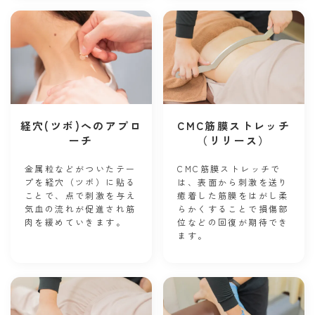
経穴(ツボ)へのアプロ
CMC筋膜ストレッチ
ーチ
（リリース）
金属粒などがついたテー
CMC筋膜ストレッチで
プを経穴（ ツボ）に貼る
は、表面から刺激を送り
ことで、点で刺激を与え
癒着した筋膜をはがし柔
気血の流れが促進され筋
らかくすることで損傷部
肉を緩めていきます。
位などの回復が期待でき
ます。