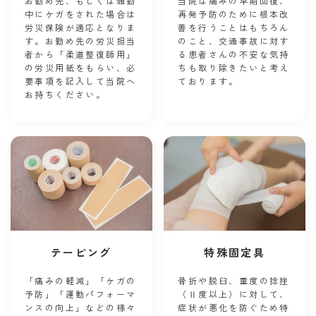
お勤め先、もしくは通勤
当院は痛みの早期回復、
中にケガをされた場合は
再発予防のために根本改
労災保険が適応となりま
善を行うことはもちろん
す。お勤め先の労災担当
のこと、交通事故に対す
者から「柔道整復師用」
る患者さんの不安な気持
の労災用紙をもらい、必
ちも取り除きたいと考え
要事項を記入して当院へ
ております。
お持ちください。
テーピング
特殊固定具
「痛みの軽減」「ケガの
骨折や脱臼、重度の捻挫
予防」「運動パフォーマ
（Ⅱ度以上）に対して、
ンスの向上」などの様々
症状が悪化を防ぐため特