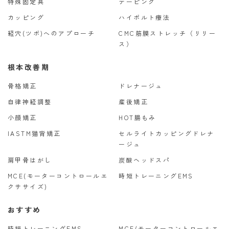
特殊固定具
テーピング
カッピング
ハイボルト療法
経穴(ツボ)へのアプローチ
CMC筋膜ストレッチ（リリー
ス）
根本改善期
骨格矯正
ドレナージュ
自律神経調整
産後矯正
小顔矯正
HOT腸もみ
IASTM猫背矯正
セルライトカッピングドレナ
ージュ
肩甲骨はがし
炭酸ヘッドスパ
MCE(モーターコントロールエ
時短トレーニングEMS
クササイズ)
おすすめ
時短トレーニングEMS
MCE(モーターコントロールエ