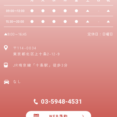
●
●
●
●
●
▲
-
▲
09:00〜12:00
●
●
●
●
●
▲
-
▲
15:30〜20:00
▲9:00～16:45
定休日：日曜日
〒114-0034
東京都北区上十条2-12-9
JR埼京線「十条駅」徒歩3分
なし
03-5948-4531
WEB予約