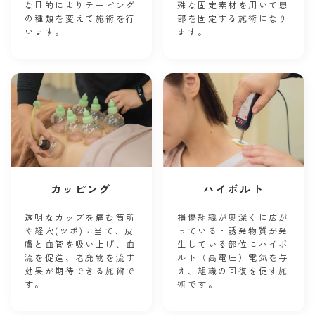
な目的によりテーピング
殊な固定素材を用いて患
の種類を変えて施術を行
部を固定する施術になり
います。
ます。
カッピング
ハイボルト
透明なカップを痛む箇所
損傷組織が奥深くに広が
や経穴(ツボ)に当て、皮
っている・誘発物質が発
膚と血管を吸い上げ、血
生している部位にハイボ
流を促進、老廃物を流す
ルト（高電圧）電気を与
効果が期待できる施術で
え、組織の回復を促す施
す。
術です。