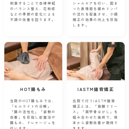
刺激することで自律神経
シャルケアを行い、固ま
のバランス整え、花粉症
った表情筋を緩めリンパ
などの季節の変化による
の流れを促進させ、小顔
不調の改善を図ります。
矯正の効果の向上を目指
します。
HOT腸もみ
IASTM猫背矯正
当院のHOT腸もみでは、
当院で行うIASTM猫背
「セルライトの分解」
矯正とは、「筋膜リリー
「腸の活性化」「姿勢の
ス」「肩甲骨はがし」を
改善」を目指し岩盤浴や
組み合わせた施術で、根
腸もみ、ドレナージュを
本から姿勢改善が期待で
行います。
きます。