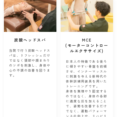
炭酸ヘッドスパ
MCE
(モーターコントロー
当院で行う炭酸ヘッドス
ルエクササイズ)
パは、リフレッシュだけ
ではなく頭部や顔まわり
日本人の特徴である後ろ
のツボを刺激し、身体や
に傾きやすい骨盤を前傾
心の不調の改善を図りま
させ、インナーマッスル
す。
に刺激を与える新時代の
体幹訓練用装具を用いた
トレーニングです。
身体を無理やり固定する
のではなく、身体の各部
に適度な圧を加えること
で、姿勢を改善するだけ
でなく、運動パフォーマ
ンスの向上や、リハビリ