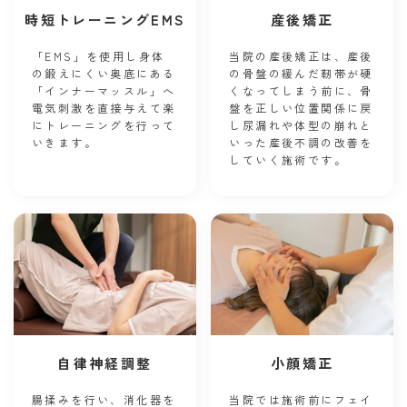
時短トレーニングEMS
産後矯正
「EMS」を使用し身体
当院の産後矯正は、産後
の鍛えにくい奥底にある
の骨盤の緩んだ靭帯が硬
「インナーマッスル」へ
くなってしまう前に、骨
電気刺激を直接与えて楽
盤を正しい位置関係に戻
にトレーニングを行って
し尿漏れや体型の崩れと
いきます。
いった産後不調の改善を
していく施術です。
自律神経調整
小顔矯正
腸揉みを行い、消化器を
当院では施術前にフェイ