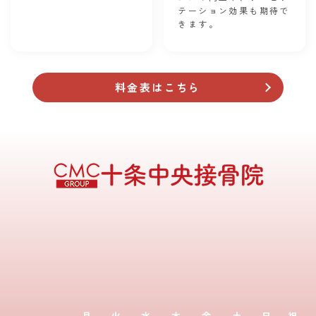
テーション効果も期待で
きます。
料金表はこちら
月
火
水
木
金
土
日
祝