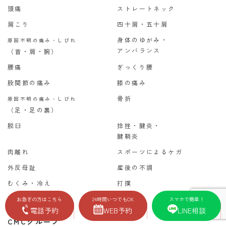
頭痛
ストレートネック
肩こり
四十肩・五十肩
身体のゆがみ・
原因不明の痛み・しびれ
アンバランス
（首・肩・腕）
腰痛
ぎっくり腰
股関節の痛み
膝の痛み
骨折
原因不明の痛み・しびれ
（足・足の裏）
脱臼
捻挫・腱炎・
腱鞘炎
肉離れ
スポーツによるケガ
外反母趾
産後の不調
むくみ・冷え
打撲
更年期障害
お急ぎの方はこちら
24時間いつでもOK
スマホで簡単！
電話予約
WEB予約
LINE相談
CMCグループ