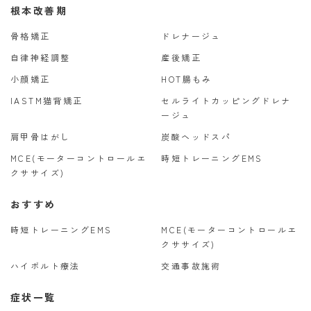
根本改善期
骨格矯正
ドレナージュ
自律神経調整
産後矯正
小顔矯正
HOT腸もみ
IASTM猫背矯正
セルライトカッピングドレナ
ージュ
肩甲骨はがし
炭酸ヘッドスパ
MCE(モーターコントロールエ
時短トレーニングEMS
クササイズ)
おすすめ
時短トレーニングEMS
MCE(モーターコントロールエ
クササイズ)
ハイボルト療法
交通事故施術
症状一覧