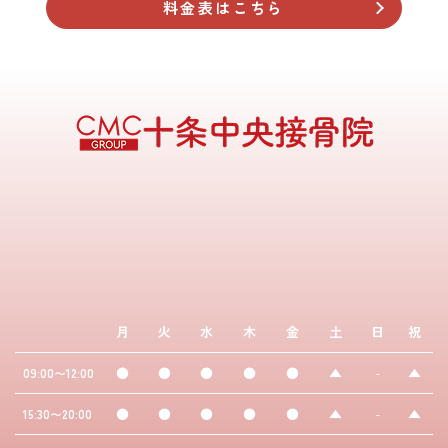
料金表はこちら
月
火
水
木
金
土
日
祝
●
●
●
●
●
▲
-
▲
09:00〜12:00
●
●
●
●
●
▲
-
▲
15:30〜20:00