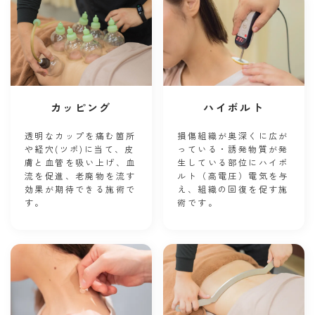
カッピング
ハイボルト
透明なカップを痛む箇所
損傷組織が奥深くに広が
や経穴(ツボ)に当て、皮
っている・誘発物質が発
膚と血管を吸い上げ、血
生している部位にハイボ
流を促進、老廃物を流す
ルト（高電圧）電気を与
効果が期待できる施術で
え、組織の回復を促す施
す。
術です。