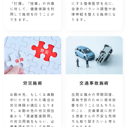
「打撲」「挫傷」の外傷
にする整骨医学を元に、
に対して、健康保険を利
全身のバランス調整や自
用して施術を行うことが
律神経を整える施術にな
できます。
ります。
労災施術
交通事故施術
お勤め先、もしくは通勤
当院は痛みの早期回復、
中にケガをされた場合は
再発予防のために根本改
労災保険が適応となりま
善を行うことはもちろん
す。お勤め先の労災担当
のこと、交通事故に対す
者から「柔道整復師用」
る患者さんの不安な気持
の労災用紙をもらい、必
ちも取り除きたいと考え
要事項を記入して当院へ
ております。