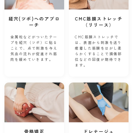
経穴(ツボ)へのアプロ
CMC筋膜ストレッチ
ーチ
（リリース）
金属粒などがついたテー
CMC筋膜ストレッチで
プを経穴（ ツボ）に貼る
は、表面から刺激を送り
ことで、点で刺激を与え
癒着した筋膜をはがし柔
気血の流れが促進され筋
らかくすることで損傷部
肉を緩めていきます。
位などの回復が期待でき
ます。
骨格矯正
ドレナージュ