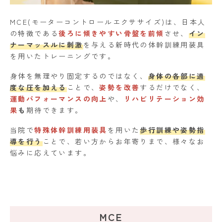
MCE(モーターコントロールエクササイズ)は、日本人
の特徴である
後ろに傾きやすい骨盤を前傾
させ、
イン
ナーマッスルに刺激
を与える新時代の体幹訓練用装具
を用いたトレーニングです。
身体を無理やり固定するのではなく、
身体の各部に適
度な圧を加える
ことで、
姿勢を改善
するだけでなく、
運動パフォーマンスの向上
や、
リハビリテーション効
果
も
期待できます。
当院で
特殊体幹訓練用装具
を用いた
歩行訓練や姿勢指
導を行う
ことで、若い方からお年寄りまで、様々なお
悩みに応えています。
MCE