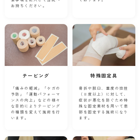
お持ちください。
テーピング
特殊固定具
「痛みの軽減」「ケガの
骨折や脱臼、重度の捻挫
予防」「運動パフォーマ
（Ⅱ度以上）に対して、
ンスの向上」などの様々
症状が悪化を防ぐため特
な目的によりテーピング
殊な固定素材を用いて患
の種類を変えて施術を行
部を固定する施術になり
います。
ます。