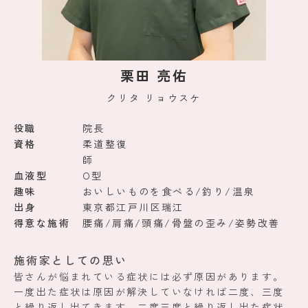
栗田 亮佑
クリタ リョウスケ
役職
院長
資格
柔道整復
師
血液型
O型
趣味
おいしいものを食べる/釣り/温泉
出身
東京都江戸川区瑞江
得意な施術
腰痛/肩痛/頭痛/骨盤の歪み/姿勢改善
施術家としての思い
皆さんが悩まれている症状には必ず原因があります。
一度出た症状は原因が解決していなければ二度、三度
と繰り返し出てきます。二度三度と繰り返し出た症状