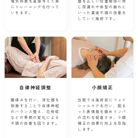
電気刺激を直接与えて楽
盤を正しい位置関係に戻
にトレーニングを行って
し尿漏れや体型の崩れと
いきます。
いった産後不調の改善を
していく施術です。
自律神経調整
小顔矯正
腸揉みを行い、消化器を
当院では施術前にフェイ
刺激することで自律神経
シャルケアを行い、固ま
のバランス整え、花粉症
った表情筋を緩めリンパ
などの季節の変化による
の流れを促進させ、小顔
不調の改善を図ります。
矯正の効果の向上を目指
します。