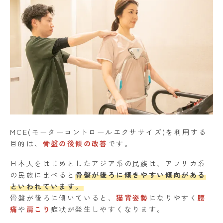
MCE(モーターコントロールエクササイズ)を利用する
目的は、
骨盤の後傾の改善
です。
日本人をはじめとしたアジア系の民族は、アフリカ系
の民族に比べると
骨盤が後ろに傾きやすい傾向がある
といわれています。
骨盤が後ろに傾いていると、
猫背姿勢
になりやすく
腰
痛
や
肩こり
症状が発生しやすくなります。