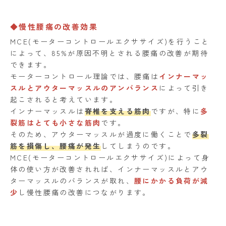
◆慢性腰痛の改善効果
MCE(モーターコントロールエクササイズ)を行うこと
によって、85%が原因不明とされる腰痛の改善が期待
できます。
モーターコントロール理論では、腰痛は
インナーマッ
スルとアウターマッスルのアンバランス
によって引き
起こされると考えています。
インナーマッスルは
脊椎を支える筋肉
ですが、特に
多
裂筋はとても小さな筋肉
です。
そのため、アウターマッスルが過度に働くことで
多裂
筋を損傷し、腰痛が発生
してしまうのです。
MCE(モーターコントロールエクササイズ)によって身
体の使い方が改善されれば、インナーマッスルとアウ
ターマッスルのバランスが取れ、
腰にかかる負荷が減
少
し慢性腰痛の改善につながります。