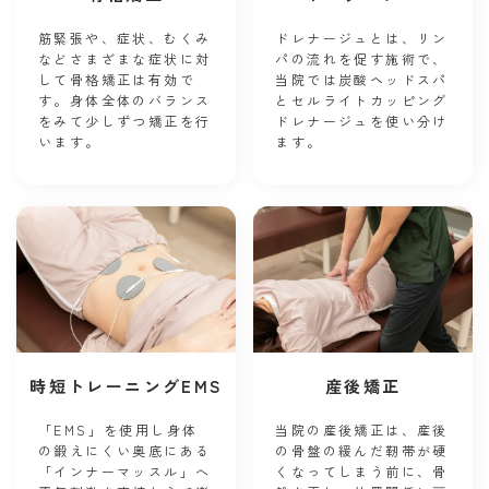
筋緊張や、症状、むくみ
ドレナージュとは、リン
などさまざまな症状に対
パの流れを促す施術で、
して骨格矯正は有効で
当院では炭酸ヘッドスパ
す。身体全体のバランス
とセルライトカッピング
をみて少しずつ矯正を行
ドレナージュを使い分け
います。
ます。
時短トレーニングEMS
産後矯正
「EMS」を使用し身体
当院の産後矯正は、産後
の鍛えにくい奥底にある
の骨盤の緩んだ靭帯が硬
「インナーマッスル」へ
くなってしまう前に、骨