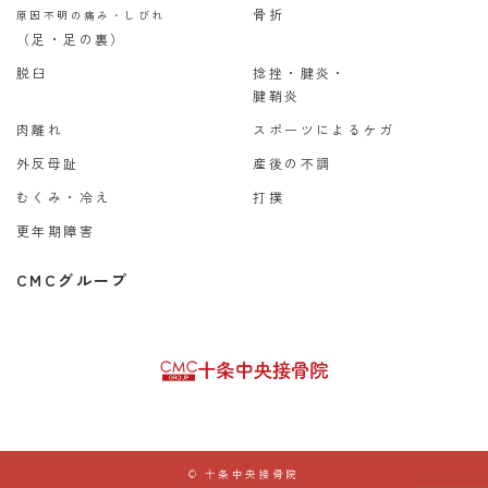
骨折
原因不明の痛み・しびれ
（足・足の裏）
脱臼
捻挫・腱炎・
腱鞘炎
肉離れ
スポーツによるケガ
外反母趾
産後の不調
むくみ・冷え
打撲
更年期障害
CMCグループ
© 十条中央接骨院