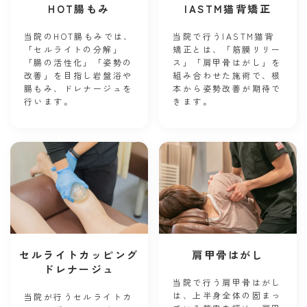
HOT腸もみ
IASTM猫背矯正
当院のHOT腸もみでは、
当院で行うIASTM猫背
「セルライトの分解」
矯正とは、「筋膜リリー
「腸の活性化」「姿勢の
ス」「肩甲骨はがし」を
改善」を目指し岩盤浴や
組み合わせた施術で、根
腸もみ、ドレナージュを
本から姿勢改善が期待で
行います。
きます。
セルライトカッピング
肩甲骨はがし
ドレナージュ
当院で行う肩甲骨はがし
は、上半身全体の固まっ
当院が行うセルライトカ