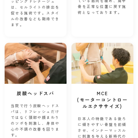
ている筋肉を緩め、肩甲
ッピングドレナージュ
骨を正常な位置に戻す施
は、セルライトの排出を
術となっております。
促せる施術です。スタイ
ルの改善なども期待でき
ます。
炭酸ヘッドスパ
MCE
(モーターコントロー
当院で行う炭酸ヘッドス
ルエクササイズ)
パは、リフレッシュだけ
ではなく頭部や顔まわり
日本人の特徴である後ろ
のツボを刺激し、身体や
に傾きやすい骨盤を前傾
心の不調の改善を図りま
させ、インナーマッスル
す。
に刺激を与える新時代の