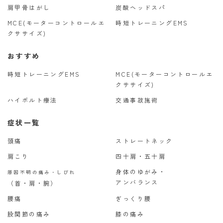
肩甲骨はがし
炭酸ヘッドスパ
MCE(モーターコントロールエ
時短トレーニングEMS
クササイズ)
おすすめ
時短トレーニングEMS
MCE(モーターコントロールエ
クササイズ)
ハイボルト療法
交通事故施術
症状一覧
頭痛
ストレートネック
肩こり
四十肩・五十肩
身体のゆがみ・
原因不明の痛み・しびれ
アンバランス
（首・肩・腕）
腰痛
ぎっくり腰
股関節の痛み
膝の痛み