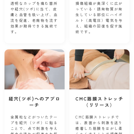
透明なカップを痛む箇所
損傷組織が奥深くに広が
や経穴(ツボ)に当て、皮
っている・誘発物質が発
膚と血管を吸い上げ、血
生している部位にハイボ
流を促進、老廃物を流す
ルト（高電圧）電気を与
効果が期待できる施術で
え、組織の回復を促す施
す。
術です。
経穴(ツボ)へのアプロ
CMC筋膜ストレッチ
ーチ
（リリース）
金属粒などがついたテー
CMC筋膜ストレッチで
プを経穴（ ツボ）に貼る
は、表面から刺激を送り
ことで、点で刺激を与え
癒着した筋膜をはがし柔
気血の流れが促進され筋
らかくすることで損傷部