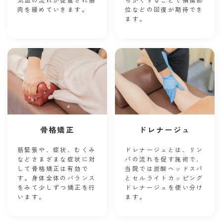
肉を緩めていきます。
位などの回復が期待でき
ます。
骨格矯正
ドレナージュ
筋緊張や、症状、むくみ
ドレナージュとは、リン
などさまざまな症状に対
パの流れを促す施術で、
して骨格矯正は有効で
当院では炭酸ヘッドスパ
す。身体全体のバランス
とセルライトカッピング
をみて少しずつ矯正を行
ドレナージュを使い分け
います。
ます。