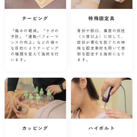
テーピング
特殊固定具
「痛みの軽減」「ケガの
骨折や脱臼、重度の捻挫
予防」「運動パフォーマ
（Ⅱ度以上）に対して、
ンスの向上」などの様々
症状が悪化を防ぐため特
な目的によりテーピング
殊な固定素材を用いて患
の種類を変えて施術を行
部を固定する施術になり
います。
ます。
カッピング
ハイボルト