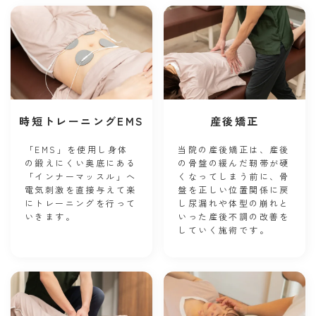
時短トレーニングEMS
産後矯正
「EMS」を使用し身体
当院の産後矯正は、産後
の鍛えにくい奥底にある
の骨盤の緩んだ靭帯が硬
「インナーマッスル」へ
くなってしまう前に、骨
電気刺激を直接与えて楽
盤を正しい位置関係に戻
にトレーニングを行って
し尿漏れや体型の崩れと
いきます。
いった産後不調の改善を
していく施術です。