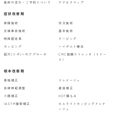
施術の流れ・ご予約について
アクセスマップ
症状改善期
保険施術
労災施術
交通事故施術
基本施術
特殊固定具
テーピング
カッピング
ハイボルト療法
経穴(ツボ)へのアプローチ
CMC筋膜ストレッチ（リリー
ス）
根本改善期
骨格矯正
ドレナージュ
自律神経調整
産後矯正
小顔矯正
HOT腸もみ
IASTM猫背矯正
セルライトカッピングドレナ
ージュ