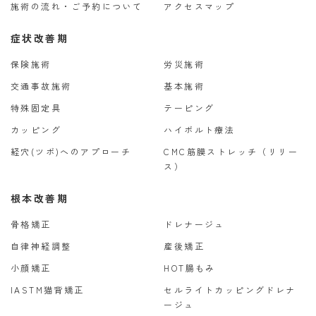
施術の流れ・ご予約について
アクセスマップ
症状改善期
保険施術
労災施術
交通事故施術
基本施術
特殊固定具
テーピング
カッピング
ハイボルト療法
経穴(ツボ)へのアプローチ
CMC筋膜ストレッチ（リリー
ス）
根本改善期
骨格矯正
ドレナージュ
自律神経調整
産後矯正
小顔矯正
HOT腸もみ
IASTM猫背矯正
セルライトカッピングドレナ
ージュ