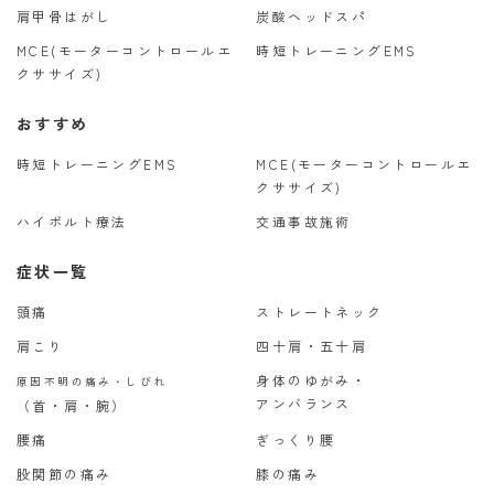
肩甲骨はがし
炭酸ヘッドスパ
MCE(モーターコントロールエ
時短トレーニングEMS
クササイズ)
おすすめ
時短トレーニングEMS
MCE(モーターコントロールエ
クササイズ)
ハイボルト療法
交通事故施術
症状一覧
頭痛
ストレートネック
肩こり
四十肩・五十肩
身体のゆがみ・
原因不明の痛み・しびれ
アンバランス
（首・肩・腕）
腰痛
ぎっくり腰
股関節の痛み
膝の痛み