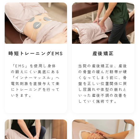
時短トレーニングEMS
産後矯正
「EMS」を使用し身体
当院の産後矯正は、産後
の鍛えにくい奥底にある
の骨盤の緩んだ靭帯が硬
「インナーマッスル」へ
くなってしまう前に、骨
電気刺激を直接与えて楽
盤を正しい位置関係に戻
にトレーニングを行って
し尿漏れや体型の崩れと
いきます。
いった産後不調の改善を
していく施術です。