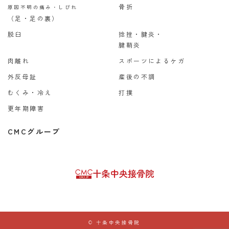
骨折
原因不明の痛み・しびれ
（足・足の裏）
脱臼
捻挫・腱炎・
腱鞘炎
肉離れ
スポーツによるケガ
外反母趾
産後の不調
むくみ・冷え
打撲
更年期障害
CMCグループ
© 十条中央接骨院