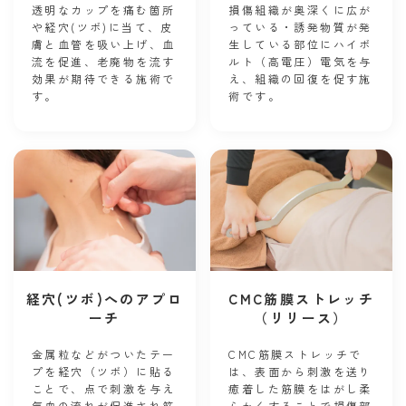
透明なカップを痛む箇所
損傷組織が奥深くに広が
や経穴(ツボ)に当て、皮
っている・誘発物質が発
膚と血管を吸い上げ、血
生している部位にハイボ
流を促進、老廃物を流す
ルト（高電圧）電気を与
効果が期待できる施術で
え、組織の回復を促す施
す。
術です。
経穴(ツボ)へのアプロ
CMC筋膜ストレッチ
ーチ
（リリース）
金属粒などがついたテー
CMC筋膜ストレッチで
プを経穴（ ツボ）に貼る
は、表面から刺激を送り
ことで、点で刺激を与え
癒着した筋膜をはがし柔
気血の流れが促進され筋
らかくすることで損傷部