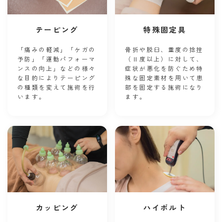
テーピング
特殊固定具
「痛みの軽減」「ケガの
骨折や脱臼、重度の捻挫
予防」「運動パフォーマ
（Ⅱ度以上）に対して、
ンスの向上」などの様々
症状が悪化を防ぐため特
な目的によりテーピング
殊な固定素材を用いて患
の種類を変えて施術を行
部を固定する施術になり
います。
ます。
カッピング
ハイボルト