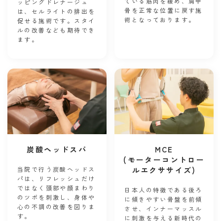
ている筋肉を緩め、肩甲
ッピングドレナージュ
骨を正常な位置に戻す施
は、セルライトの排出を
術となっております。
促せる施術です。スタイ
ルの改善なども期待でき
ます。
炭酸ヘッドスパ
MCE
(モーターコントロー
当院で行う炭酸ヘッドス
ルエクササイズ)
パは、リフレッシュだけ
ではなく頭部や顔まわり
日本人の特徴である後ろ
のツボを刺激し、身体や
に傾きやすい骨盤を前傾
心の不調の改善を図りま
させ、インナーマッスル
す。
に刺激を与える新時代の