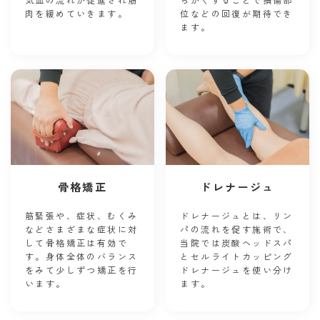
肉を緩めていきます。
位などの回復が期待でき
ます。
骨格矯正
ドレナージュ
筋緊張や、症状、むくみ
ドレナージュとは、リン
などさまざまな症状に対
パの流れを促す施術で、
して骨格矯正は有効で
当院では炭酸ヘッドスパ
す。身体全体のバランス
とセルライトカッピング
をみて少しずつ矯正を行
ドレナージュを使い分け
います。
ます。