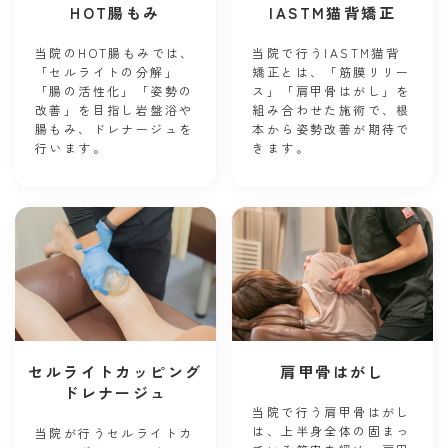
HOT腸もみ
IASTM猫背矯正
当院のHOT腸もみでは、
当院で行うIASTM猫背
「セルライトの分解」
矯正とは、「筋膜リリー
「腸の活性化」「姿勢の
ス」「肩甲骨はがし」を
改善」を目指し岩盤浴や
組み合わせた施術で、根
腸もみ、ドレナージュを
本から姿勢改善が期待で
行います。
きます。
セルライトカッピング
肩甲骨はがし
ドレナージュ
当院で行う肩甲骨はがし
は、上半身全体の固まっ
当院が行うセルライトカ