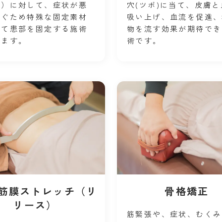
上）に対して、症状が悪
穴(ツボ)に当て、皮膚
防ぐため特殊な固定素材
吸い上げ、血流を促進、
いて患部を固定する施術
物を流す効果が期待でき
ります。
術です。
C筋膜ストレッチ（リ
骨格矯正
リース）
筋緊張や、症状、むくみ