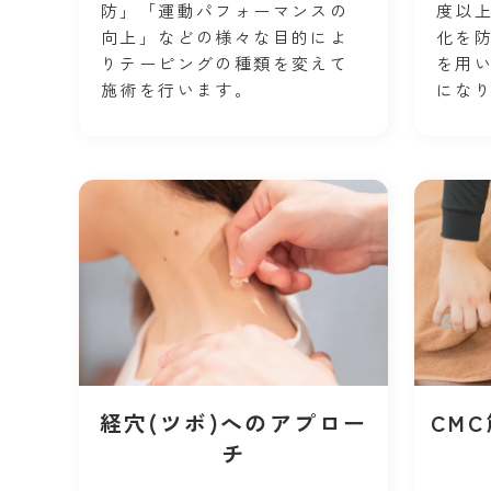
防」「運動パフォーマンスの
度以
向上」などの様々な目的によ
化を
りテーピングの種類を変えて
を用
施術を行います。
にな
経穴(ツボ)へのアプロー
CM
チ