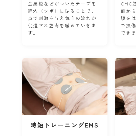
金属粒などがついたテープを
CMC
経穴（ ツボ）に貼ることで、
面か
点で刺激を与え気血の流れが
膜を
促進され筋肉を緩めていきま
で損
す。
でき
時短トレーニングEMS