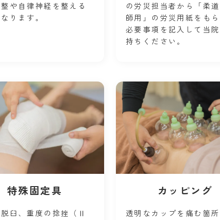
調整や自律神経を整える
の労災担当者から「柔道
になります。
師用」の労災用紙をもら
必要事項を記入して当院
持ちください。
特殊固定具
カッピング
や脱臼、重度の捻挫（Ⅱ
透明なカップを痛む箇所