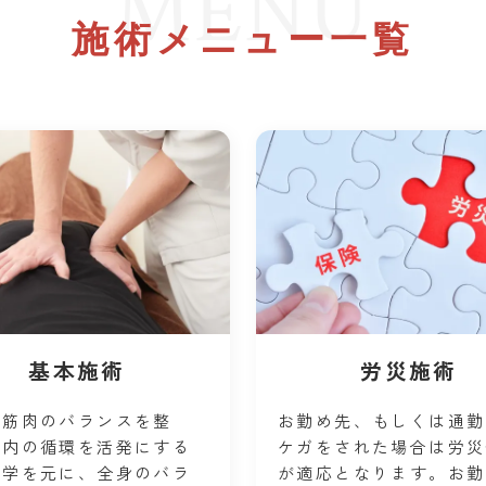
MENU
施術メニュー一覧
基本施術
労災施術
や筋肉のバランスを整
お勤め先、もしくは通勤
体内の循環を活発にする
ケガをされた場合は労災
医学を元に、全身のバラ
が適応となります。お勤